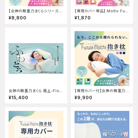
【女神の無重力まくらシリーズ】
【専用カバー単品】 Motto Fuw
Motto FuwaMochi カバーセ
aMochi専用カバー ※まくら
¥8,800
¥1,870
ット
本体は付属しません
女神の無重力まくら 極上-Float
【専用カバー付】女神の無重力抱
-
き枕MottoFuwaMochi
¥15,400
¥9,900