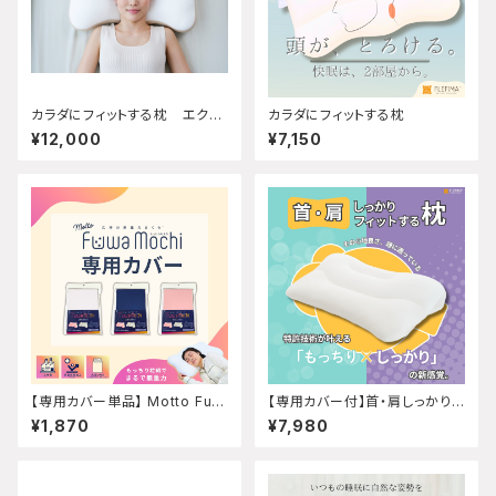
カラダにフィットする枕 エクセ
カラダにフィットする枕
レント
¥12,000
¥7,150
【専用カバー単品】 Motto Fuw
【専用カバー付】首・肩しっかりフ
aMochi専用カバー ※まくら
ィットする枕
¥1,870
¥7,980
本体は付属しません