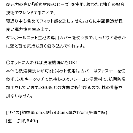
復元力の高い「新素材NEOビーズ」を使用、粒わたと独自の配合
技術でブレンドすることで、
寝返り中も含めてフィット感を逃しません。さらに中空構造が程
良い弾力性を生み出す、
ダンボールニット生地の専用カバーを使う事で、しっとりと滑らか
に頭と首を気持ち良く包み込んでくれます。
〇ネットに入れれば洗濯機洗いもOK！
本体も洗濯機洗いが可能（ネット使用）。カバーはファスナーを使
わず、シルキータッチで気持ちのよいレーヨン混素材で、抗菌防臭
加工をしています。360度どの方向にも伸びるので、枕の伸縮を
損ないません。
[サイズ]約幅65cm×奥行43cm×厚さ12cm(平置き時)
[重 さ]約640g