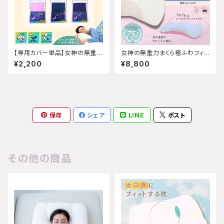
【専用カバー単品】女神の無重力
女神の無重力まくら極ふわフィッ
抱き枕MottoFuwaMochi 抱
トW
¥2,200
¥8,800
き枕本体は付属しません
保存
シェア
LINE
ポスト
その他の商品