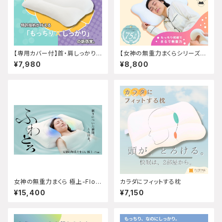
【専用カバー付】首・肩しっかりフ
【女神の無重力まくらシリーズ】
ィットする枕
Motto FuwaMochi カバーセ
¥7,980
¥8,800
ット
女神の無重力まくら 極上-Float
カラダにフィットする枕
-
¥15,400
¥7,150