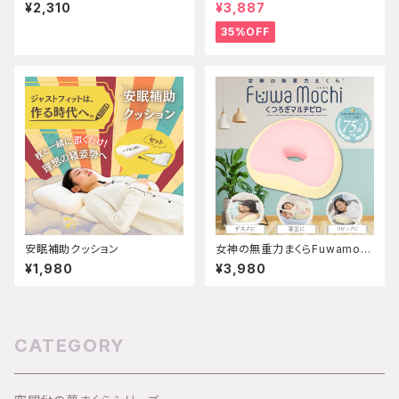
ットする抱き枕 ※抱き枕本体
¥2,310
¥3,887
は付属しません
35%OFF
安眠補助クッション
女神の無重力まくらFuwamoc
hiくつろぎマルチピロー
¥1,980
¥3,980
CATEGORY