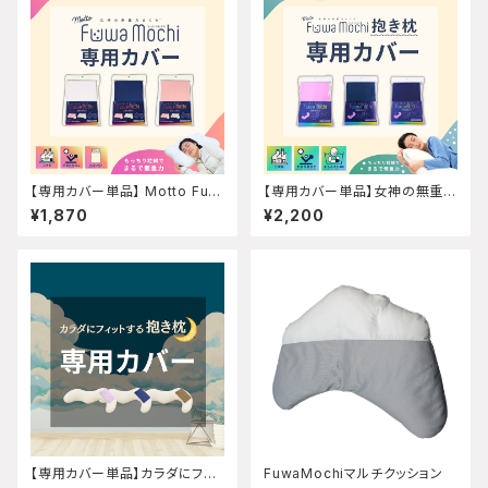
【専用カバー単品】 Motto Fuw
【専用カバー単品】女神の無重力
aMochi専用カバー ※まくら
抱き枕MottoFuwaMochi 抱
¥1,870
¥2,200
本体は付属しません
き枕本体は付属しません
【専用カバー単品】カラダにフィ
FuwaMochiマルチクッション