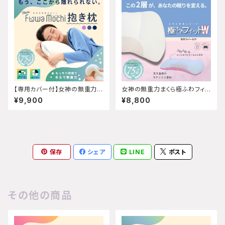
【専用カバー付】女神の無重力抱
女神の無重力まくら極ふわフィッ
き枕MottoFuwaMochi
トW
¥9,900
¥8,800
保存
シェア
LINE
ポスト
その他の商品