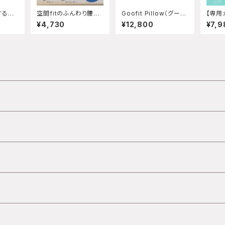
する
空間fitのふんわり腰ま
Goofit Pillow（グーフ
【専用
ト
くら
ィットピロー）
っかり
¥4,730
¥12,800
¥7,9