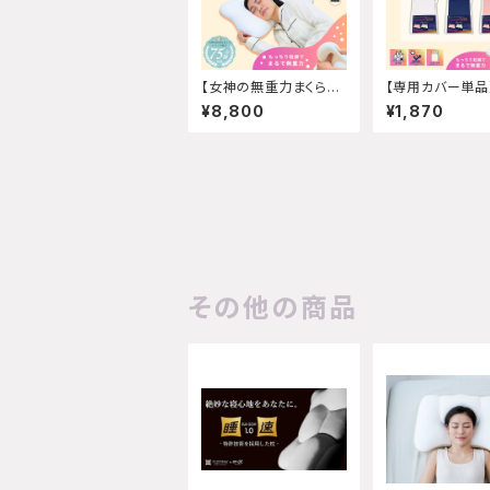
【女神の無重力まくらシ
【専用カバー単品】
リーズ】 Motto Fuwa
to FuwaMoch
¥8,800
¥1,870
Mochi カバーセット
バー ※まくら
付属しません
その他の商品