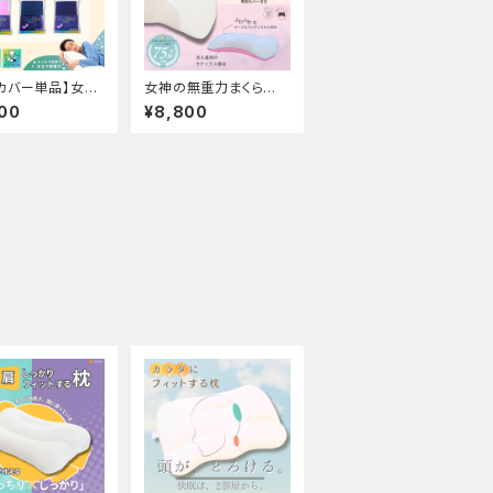
カバー単品】女神
女神の無重力まくら極
力抱き枕Motto
ふわフィットW
00
¥8,800
aMochi 抱き枕
付属しません