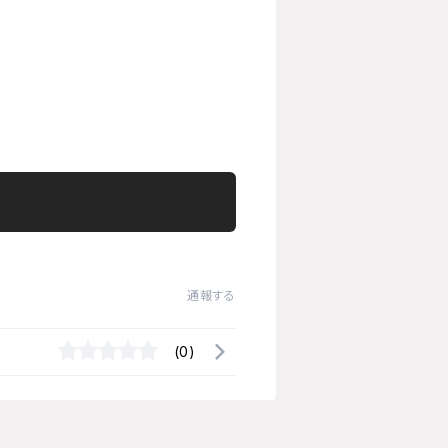
通報する
(0)