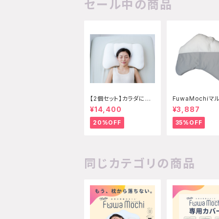
セール中の商品
【2個セット】カラダにフ
FuwaMochiマ
ィットする枕 エクセレ
ション
¥14,400
¥3,887
ント
20%OFF
35%OFF
同じカテゴリの商品