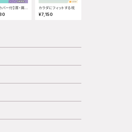
カバー付】首・肩し
カラダにフィットする枕
フィットする枕
80
¥7,150