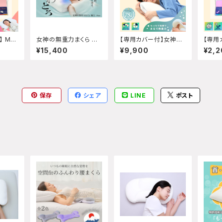
 Mot
女神の無重力まくら 極
【専用カバー付】女神の
【専用
i専用カ
上-Float-
無重力抱き枕MottoFu
の無重
¥15,400
¥9,900
¥2,2
本体は
waMochi
Fuw
本体は
保存
シェア
LINE
ポスト